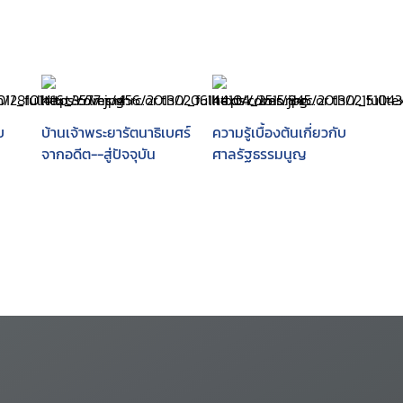
บ
บ้านเจ้าพระยารัตนาธิเบศร์
ความรู้เบื้องต้นเกี่ยวกับ
จากอดีต--สู่ปัจจุบัน
ศาลรัฐธรรมนูญ