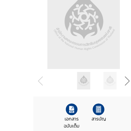
เอกสาร
สารบัญ
ฉบับเต็ม