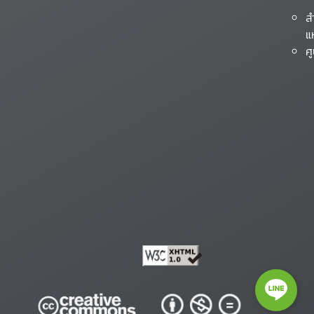
ส
แ
ศ