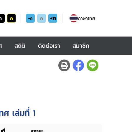
+ก
ก
ก
ก
ภาษาไทย
-ก
ศ
สถิติ
ติดต่อเรา
สมาชิก
 เล่มที่ 1
ที่
สถานะ