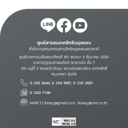
ศูนย์สารสนเทศสิทธิมนุษยชน
สำนักงานคณะกรรมการสิทธิมนุษยชนแห่งชาติ
ศูนย์ราชการเฉลิมพระเกียรติ 80 พรรษา 5 ธันวาคม 2550
อาคารรัฐประศาสนภักดี (อาคารบี) ชั้น 7
120 หมู่ที่ 3 ถนนแจ้งวัฒนะ แขวงทุ่งสองห้อง เขตหลักสี่
กรุงเทพฯ 10210
0 2141 3844, 0 2141 1987, 0 2141 3881
0 2143 7746
NHRCT.Library@gmail.com; library@nhrc.or.th