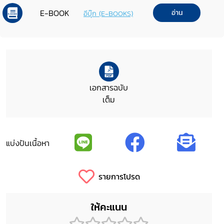
E-BOOK
อ่าน
อีบุ๊ก (E-BOOKS)
เอกสารฉบับ
เต็ม
แบ่งปันเนื้อหา
รายการโปรด
ให้คะแนน