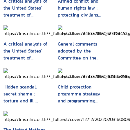
A critical analysis of
Armed conflict and
the United States'
human rights law :
treatment of
protecting civilians
detainees at
and international
Guantanamo Bay
humanitarian law
naval base in the
context
A critical analysis of
General comments
ofinternational law
the United States'
adopted by the
treatment of
Committee on the
detainees at
Rights ofthe Child
Guantanamo Bay
Naval Base in the
context of internation
Hidden scandal,
Child protection
law
secret shame :
programme strategy
torture and ill-
and programming
treatment of children
process
The United Nations