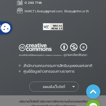
0 2143 7746
NHRCT.Library@gmail.com; library@nhrc.or.th
้
ดูรายละเอียดสัญญา
สงวนสิทธิ์ภายใต้สัญญาอนุญาต Creative Commons •
สำนักงานคณะกรรมการสิทธิมนุษยชนแห่งชาติ
ศูนย์ข้อมูลข่าวสารของทางราชการ
แผนผังเว็บไซต์
นโยบายเว็บไซต์
นโยบายการรักษาความมั่นคงปลอดภัย
นโยบายการคุ้มครองข้อมูลส่วนบุคคล