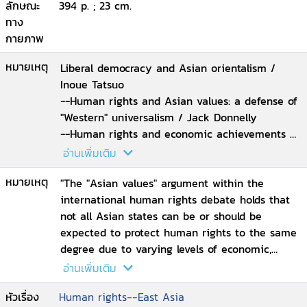
ลักษณะ
394 p. ; 23 cm.
ทาง
กายภาพ
หมายเหตุ
Liberal democracy and Asian orientalism /
Inoue Tatsuo
--Human rights and Asian values: a defense of
"Western" universalism / Jack Donnelly
--Human rights and economic achievements /
Amartya Sen
อ่านเพิ่มเติม
--Toward an intercivilizational approach to
หมายเหตุ
human rights / Onuma Yasuaki
"The "Asian values" argument within the
-- Conditions of an unforced consensus on
international human rights debate holds that
human rights / Charles Taylor
not all Asian states can be or should be
--The cultural mediation of human rights: the
expected to protect human rights to the same
Al-Arqam case in Malaysia /^tAbdullahi A. An-
degree due to varying levels of economic,
Na'im
political, and legal development and to
อ่านเพิ่มเติม
--Grounding human rights arguments in non-
differing cultural views on the virtues and
หัวเรื่อง
Human rights--East Asia
Western culture: Shari'a and the citizenship
necessity of freedom. This position of "cultural