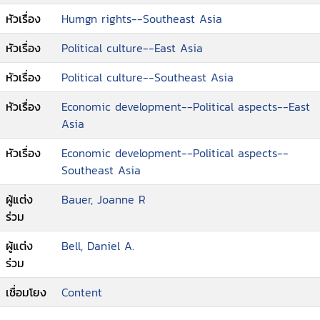
rights of women in a modern Islamic state /
relativism," often used by authoritarian
หัวเรื่อง
Humgn rights--Southeast Asia
Norani Othman
governments in Asia to counter charges of
--Looking to Buddhism to turn back
human rights violations, has been dismissed
หัวเรื่อง
Political culture--East Asia
prostitution in Thailand / Suwanna Satha-
by many Western and Asian human rights
Anand
advocates as a weak excuse. The East Asian
หัวเรื่อง
Political culture--Southeast Asia
--A Confucian perspective on human rights for
Challenge for Human Rights moves beyond the
หัวเรื่อง
Economic development--Political aspects--East
contemporary China / Joseph Chan
politicized rhetoric that has dogged this
Asia
--Rights, social justice, and globalization in
debate to identify the more persuasive
East Asia / Yash Ghai
contributions by East Asian intellectuals to the
หัวเรื่อง
Economic development--Political aspects--
--Economic development, legal reform, and
evolving international debate on human
Southeast Asia
rights in Singapore and taiwan / Kevin Y.L. Tan
rights." "The editors of this book argue that
--Human rights issues in China's internal
critical intellectuals in East Asia have begun to
ผู้แต่ง
Bauer, Joanne R
migration: insights from comparisons with
chart a middle ground between the extreme,
ร่วม
Germany and Japan / Dorothy J. Solinger
uncompromising ends of this argument."--
ผู้แต่ง
Bell, Daniel A.
--The anti-nuclear power movement in Taiwan:
Jacket
ร่วม
claiming the right to a clean environment /
Mab Huang
เชื่อมโยง
Content
--The applicability of the international legal
concept of "indigenous peoples" in Asia /