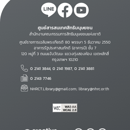
ศูนย์สารสนเทศสิทธิมนุษยชน
สำนักงานคณะกรรมการสิทธิมนุษยชนแห่งชาติ
ศูนย์ราชการเฉลิมพระเกียรติ 80 พรรษา 5 ธันวาคม 2550
อาคารรัฐประศาสนภักดี (อาคารบี) ชั้น 7
120 หมู่ที่ 3 ถนนแจ้งวัฒนะ แขวงทุ่งสองห้อง เขตหลักสี่
กรุงเทพฯ 10210
0 2141 3844, 0 2141 1987, 0 2141 3881
0 2143 7746
NHRCT.Library@gmail.com; library@nhrc.or.th