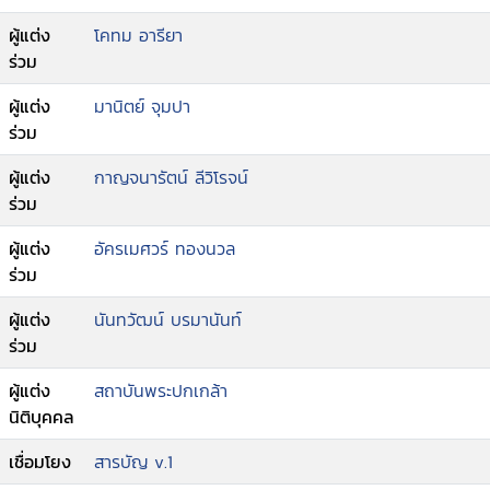
--v.11 ความสัมพันธ์ระหว่างคณะรัฐสภาและคณะ
ผู้แต่ง
โคทม อารียา
รัฐมนตรี / อัครเมศวร์ ทองนวล เรียบเรียง
ร่วม
--v.12 การออกเสียงประชามติ / นันทวัฒน์ บรมานันท์
เรียบเรียง
ผู้แต่ง
มานิตย์ จุมปา
--v.13 พรรคการเมือง / มานิตย์ จุมปา เรียบเรียง.
ร่วม
ผู้แต่ง
กาญจนารัตน์ ลีวิโรจน์
ร่วม
ผู้แต่ง
อัครเมศวร์ ทองนวล
ร่วม
ผู้แต่ง
นันทวัฒน์ บรมานันท์
ร่วม
ผู้แต่ง
สถาบันพระปกเกล้า
นิติบุคคล
เชื่อมโยง
สารบัญ v.1