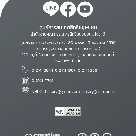
ศูนย์สารสนเทศสิทธิมนุษยชน
สำนักงานคณะกรรมการสิทธิมนุษยชนแห่งชาติ
ศูนย์ราชการเฉลิมพระเกียรติ 80 พรรษา 5 ธันวาคม 2550
อาคารรัฐประศาสนภักดี (อาคารบี) ชั้น 7
120 หมู่ที่ 3 ถนนแจ้งวัฒนะ แขวงทุ่งสองห้อง เขตหลักสี่
กรุงเทพฯ 10210
0 2141 3844, 0 2141 1987, 0 2141 3881
0 2143 7746
NHRCT.Library@gmail.com; library@nhrc.or.th