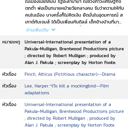
ในเมืองเมย์โคมบ์ รัฐอะลาบามา ในช่วงภาวะเศรษฐกิจ
ตกต่ำ พ่อเป็นทนายหม้ายวัยกลางคน รับว่าความให้กับ
คนในเมือง บางครั้งก็ไม่คิดเงิน ยึดมั่นในอุดมการณ์ ส
เกาต์กับเจมส์ ได้เป็นเพื่อนกับดิลล์ เด็กข้างบ้านที่มา
พักกับป้า ช่วงปิดเทอม เด็กๆทั้งกลัวและสงสัยในเพื่อน
อ่านเพิ่มเติม
บ้าน "บู" แรดลีย์ ที่เก็บตัวเงียบอยู่ในบ้าน ชาวเมืองมัก
หมายเหตุ
Universal-International presentation of a
จะหลีกเลี่ยงการพูดถึงบู และไม่มีใครเห็นเขามาหลายปี
Pakula-Mulligan, Brentwood Productions picture
เด็กจึงสร้างจินตนาการขึ้นมา และตามสืบเรื่องของบู
; directed by Robert Mulligan ; produced by
ระหว่างนั้น แอตติคัส ได้รับมอบหมาย ให้ว่าความให้
Alan J. Pakula ; screenplay by Horton Foote.
ทอม โรบินสัน ชายผิวดำต่ำต้อย ซึ่งถูกกล่าวหาว่า
ข่มขืนหญิงสาวผิวขาว ใครๆต่างก็เชื่ออย่างนั้น แต่แอต
หัวเรื่อง
Finch, Atticus (Fictitious character)--Drama
ติคัส กลับสงสัยอะไรหลายๆอย่าง นี่คือจุดเริ่มต้น ที่
เปลี่ยนแปลงชีวิตครอบครัวนี้ และชาวเมืองเมย์โคมบ์
หัวเรื่อง
Lee, Harper.^tTo kill a mockingbird--Film
ไปตลอดกาล...
adaptations
หัวเรื่อง
Universal-International presentation of a
Pakula-Mulligan, Brentwood Productions picture
; directed by Robert Mulligan ; produced by
Alan J. Pakula ; screenplay by Horton Foote.