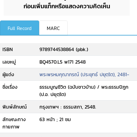
ก่อนเพิ่มแท็กหรือแสดงความคิดเห็น
Full Record
MARC
ISBN
9789744538864 (pbk.)
เลขหมู่
BQ4570.L5 พ171 2548
ผู้แต่ง
พระพรหมคุณาภรณ์ (ประยุทธ์ ปยุตฺโต), 2481-
ชื่อเรื่อง
ธรรมนูญชีวิต (ฉบับชาวบ้าน) / พระธรรมปิฎก
(ป.อ. ปยุตฺโต)
พิมพ์ลักษณ์
กรุงเทพฯ : ธรรมสภา, 2548.
ลักษณะทาง
63 หน้า ; 21 ซม
กายภาพ