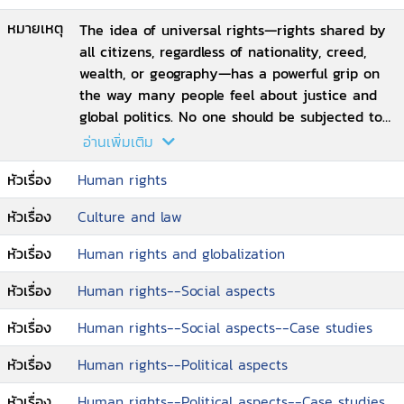
หมายเหตุ
The idea of universal rights―rights shared by
all citizens, regardless of nationality, creed,
wealth, or geography―has a powerful grip on
the way many people feel about justice and
global politics. No one should be subjected to
torture or disappearance, to starvation or sex
อ่านเพิ่มเติม
trafficking, to economic exploitation or biased
หัวเรื่อง
Human rights
treatment under the law. But when it comes
to actually enforcing these rights, the results
หัวเรื่อง
Culture and law
rarely resemble the ideal. In Universal Rights
Down to Earth, acclaimed author and legal
หัวเรื่อง
Human rights and globalization
expert Richard Thompson Ford reveals how
attempts to apply universal human rights
หัวเรื่อง
Human rights--Social aspects
principles to specific cultures can hinder
หัวเรื่อง
Human rights--Social aspects--Case studies
humanitarian causes and sometimes even
worsen conditions for citizens. In certain
หัวเรื่อง
Human rights--Political aspects
regions, human rights ideals clash with the
limits of institutional capabilities or civic
หัวเรื่อง
Human rights--Political aspects--Case studies