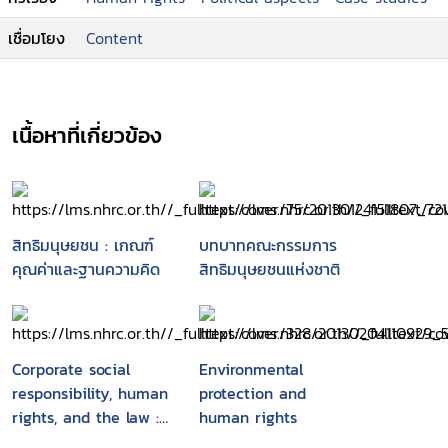
culture; elsewhere, rights enforcement leads to
เชื่อมโยง
Content
further human rights violations. And in some
countries, offending regimes use human rights
commitments to distract attention from or
justify their other abuses. Ford explores how
เนื้อหาที่เกี่ยวข้อง
our haste to identify every ideal as a
universal right devalues rights as a whole, so
that even the most important
protections―such as that against
torture―become negotiable. In clear,
สิทธิมนุษยชน : เกณฑ์
บทบาทคณะกรรมการ
persuasive prose, Ford explores cases ranging
คุณค่าและฐานความคิด
สิทธิมนุษยชนแห่งชาติ
from food distribution to the poor in India to
sex work in Japan, illustrating how a rights-
based approach to these problems often
impedes more effective measures―the
Corporate social
Environmental
pragmatic politics of cost weighing,
responsibility, human
protection and
compromise, and collective action. The bad
rights, and the law :
human rights
news is that improving lives worldwide isnt as
multinational