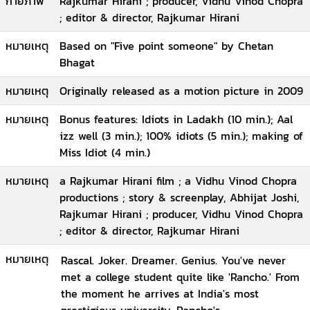
กายภาพ
Rajkumar Hirani ; producer, Vidhu Vinod Chopra
; editor & director, Rajkumar Hirani
หมายเหตุ
Based on "Five point someone" by Chetan
Bhagat
หมายเหตุ
Originally released as a motion picture in 2009
หมายเหตุ
Bonus features: Idiots in Ladakh (10 min.); Aal
izz well (3 min.); 100% idiots (5 min.); making of
Miss Idiot (4 min.)
หมายเหตุ
a Rajkumar Hirani film ; a Vidhu Vinod Chopra
productions ; story & screenplay, Abhijat Joshi,
Rajkumar Hirani ; producer, Vidhu Vinod Chopra
; editor & director, Rajkumar Hirani
หมายเหตุ
Rascal. Joker. Dreamer. Genius. You've never
met a college student quite like 'Rancho.' From
the moment he arrives at India's most