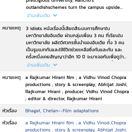
prestigious university, Rancho's
outlandishschemes turn the campus upside
down-along with the livesof his two newfound
อ่านเพิ่มเติม
best friends. Together, they make lifemiserable
หมายเหตุ
for 'Virus, ' the school's uptight and
3 idiots หนังเรื่องนี้เสียดสีระบบการศึกษาใน
heartlessdean. But when Rancho catches the
มหาวิทยาลัยอินเดีย ผ่านกลุ่มเพื่อน 3 คน ที่เรียนใน
eye of the dean's sexydaughter, Virus sets his
มหาวิทยาลัย ผลิตวิศวกรชั้นนำของอินเดีย ทั้ง 3 คน
sights on flunking out the '3idiots, once and
เป็นรูมเมทกันและใช้ชีวิตช่วยเหลือซึ่งกันและกัน และ
for all.
ครั้งหนึ่งเคยสัญญาว่าอีก 10 ปี จะมาเจอกันเพื่อดูว่า
ใครประสบความสำเร็จในชีวิตมากกว่ากัน จากนั้นย้อน
อ่านเพิ่มเติม
ไปในสมัยที่พวกเขายังเรียนวิศวะในมหาวิทยาลัยแนว
หมายเหตุ
a Rajkumar Hirani film ; a Vidhu Vinod Chopra
หน้าของอินเดีย ราจูและฟารานมาจากครอบครัวที่มี
productions ; story & screenplay, Abhijat Joshi,
ฐานะยากจนส่วนรานโชมาจากครอบครัวที่ร่ำรวย ฟา
Rajkumar Hirani ; producer, Vidhu Vinod Chopra
รานใฝ่ฝันจะเป็นช่างภาพแต่ต้องเรียนวิศวะตามความ
; editor & director, Rajkumar Hirani
ต้องการของพ่อ ส่วนราจูเข้ามาเรียนวิศวะเพื่อที่จะยก
ระดับฐานะ ทางบ้านของตนที่ยากจนขนาดอดมื้อกินมื้อ
หัวเรื่อง
Bhagat, Chetan--Film adaptations
พ่อป่วยหนัก และน้องสาวไม่ได้แต่งงานเพราะไม่มีเงิน
จ่ายค่าสินสอด รานโชเป็นตัวละครเอกที่มาจาก
หัวเรื่อง
a Rajkumar Hirani film ; a Vidhu Vinod Chopra
ครอบครัวที่ร่ำรวย เขาเป็นคนฉลาด มีความใฝ่รู้และมี
productions ; story & screenplay, Abhijat Joshi,