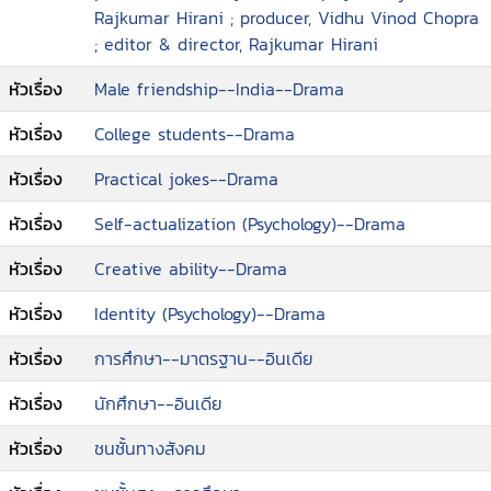
ความคิดสร้างสรรค์ อีกตัวละครที่ไม่กล่าวถึงไม่ได้คือ
Rajkumar Hirani ; producer, Vidhu Vinod Chopra
ชาเตอ เป็นตัวแทนของนักเรียนที่มีความรู้แค่ในตำรา
; editor & director, Rajkumar Hirani
และคอยแข่งขันกันผู้อื่นตลอดเวลาเพื่อให้ตนเองเป็นที่
หนึ่ง เขาจึงได้รับความกดดันเสมอ นอกเหนือจากเป็น
หัวเรื่อง
Male friendship--India--Drama
ภาพยนตร์ที่เรียกเสียงฮาและสร้างความสุขแก่ผู้ชมยัง
หัวเรื่อง
College students--Drama
นำเสนอวิถีชีวิต ค่านิยม และความเป็นจริงด้านการ
ศึกษาของชาวอินเดียอีกด้วย
หัวเรื่อง
Practical jokes--Drama
หัวเรื่อง
Self-actualization (Psychology)--Drama
หัวเรื่อง
Creative ability--Drama
หัวเรื่อง
Identity (Psychology)--Drama
หัวเรื่อง
การศึกษา--มาตรฐาน--อินเดีย
หัวเรื่อง
นักศึกษา--อินเดีย
หัวเรื่อง
ชนชั้นทางสังคม