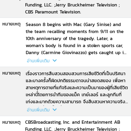
Funding, LLC. ;Jerry Bruckheimer Television ;
--Disc 5: Unwrapped ; Near Death
CBS Paramount Television.
--Disc 6: Special features: The Magic 8 ; Gag
Reel ; Honoring Our Herore ; A New York
หมายเหตุ
Season 8 begins with Mac (Gary Sinise) and
Halloween ; Flash to the Past ; Deleted Scenes ;
the team recalling moments from 9/11 on the
Photo Gallery.
10th anniversary of the tragedy. Later, a
woman's body is found in a stolen sports car,
Danny (Carmine Giovinazzo) gets caught up in
a shooting, and a Halloween fraternity prank
อ่านเพิ่มเติม
goes awry. Sela Ward, Eddie Cahill, Hill Harper,
หมายเหตุ
Anna Belknap, Robert Joy and A.J. Buckley all
เรื่องราวการสืบสวนสอบสวนการเสียชีวิตที่เป็นปริศนา
return for the eighth season, while Joey
และบางครั้งก็ผิดปกติธรรมดาจนน่าสยดสยอง เพื่อหา
McIntyre makes an appearance in "Officer
สาเหตุการตายที่แท้จริงและความเป็นมาของผู้ที่เสียชีวิต
Involved."
เหล่านี้โดยการนำทีมของแม็ค เทย์เลอร์ และลูกทีมที่
เก่งและมากด้วยความสามารถ จึงสืบสวนหาความจริง
ของคดี ที่เกิดขึ้นเพื่อตามหาฆาตกรและรวมถึง
อ่านเพิ่มเติม
อาชญากรรมร้ายแรงอื่น ๆ ที่เกิดขึ้นในนิวยอร์ก..เมื่อ
หมายเหตุ
CBSBroadcasting, Inc. and Entertainment AB
คดีสุดระทึกครั้งใหม่กำลังกระชากเหล่าซีเอสไอไปสู่
Funding, LLC. ;Jerry Bruckheimer Television ;
ความเปลี่ยนแปลงที่พวกเขาไม่อาจคาดคิด ปริศนาแห่ง