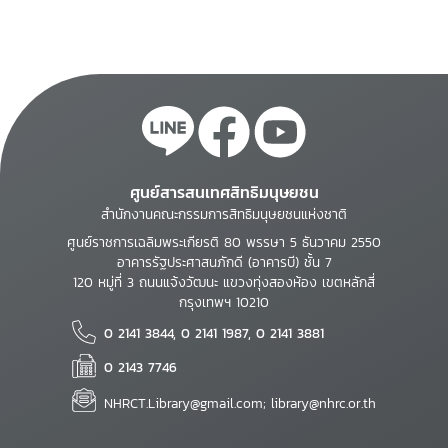
ศูนย์สารสนเทศสิทธิมนุษยชน
สำนักงานคณะกรรมการสิทธิมนุษยชนแห่งชาติ
ศูนย์ราชการเฉลิมพระเกียรติ 80 พรรษา 5 ธันวาคม 2550
อาคารรัฐประศาสนภักดี (อาคารบี) ชั้น 7
120 หมู่ที่ 3 ถนนแจ้งวัฒนะ แขวงทุ่งสองห้อง เขตหลักสี่
กรุงเทพฯ 10210
0 2141 3844, 0 2141 1987, 0 2141 3881
0 2143 7746
NHRCT.Library@gmail.com; library@nhrc.or.th