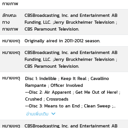
กายภาพ
ลักษณะ
CBSBroadcasting, Inc. and Entertainment AB
ทาง
Funding, LLC. ;Jerry Bruckheimer Television ;
กายภาพ
CBS Paramount Television.
หมายเหตุ
Originally aired in 2011-2012 season.
หมายเหตุ
CBSBroadcasting, Inc. and Entertainment AB
Funding, LLC. ;Jerry Bruckheimer Television ;
CBS Paramount Television.
หมายเหตุ
Disc 1: Indelible ; Keep It Real ; Cavallino
Rampante ; Officer Involved
--Disc 2: Air Apparent ; Get Me Out of Here! ;
Crushed ; Crossroads
--Disc 3: Means to an End ; Clean Sweep ;
Who's There? ; Brooklyn Till I Die
อ่านเพิ่มเติม
--Disc 4: The Ripple Effect ; Flash Pop ; Kill
หมายเหตุ
CBSBroadcasting, Inc. and Entertainment AB
Screen ; Sláinte