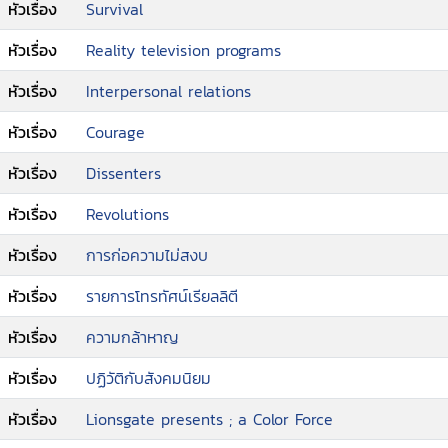
อกกิ้งเจย์หุ่นเชิดเกิดอยากจะตะลุยแคปิตอลด้วยตัวเอง
หัวเรื่อง
Survival
หมายสังหารประธานาธิบดีสโนว์ด้วยใจมุ่งมั่นเด็ดเดี่ยว
การปลุกเร้ามวลชนของเธอนั้นได้ผลอยู่แล้ว ฝีมือการ
หัวเรื่อง
Reality television programs
ยิงธนูนั้นก็ร้ายกาจ การจะจัดการกับผู้นำเผด็จการนั้น
หัวเรื่อง
Interpersonal relations
ยากเพียงแค่การฝ่าไปให้ถึงทำเนียบเท่านั้น ซึ่งเธอ
จำเป็นต้องอาศัยความร่วมมือจากทีมแคทนิส ร่วม
หัวเรื่อง
Courage
เพื่อนๆ อย่าง พีต้า, เกล ฮอว์ธอร์น เฮย์มิตช์ ร่วมด้วย
ฟินนิค เครสสิด้า บ็อกกส์ และ บีที ร่วมฝ่าฟันไม่แยก
หัวเรื่อง
Dissenters
กันแข่งกันเหมือนอย่างเคยแล้ว เพราะพวกเขาเหมือนมี
หัวเรื่อง
Revolutions
ศัตรูคนเดียวกัน นั่นคือสโนว์ ภารกิจที่ไม่ง่าย แถมยัง
ต้องผจญกับเรื่องรักสามเส้า และกับดักมากมาย
หัวเรื่อง
การก่อความไม่สงบ
ระหว่างทาง แล้วสุดท้าย บทลงเอยมันจะเป็นเช่นไร ใน
ภารกิจคืนเอกภาพให้กับเขต 13 และร่วมเผชิญหน้ากับ
หัวเรื่อง
รายการโทรทัศน์เรียลลิตี
ประธานาธิบดีสโนว์ โดยเป้าหมายสำคัญคือการปิดฉาก
หัวเรื่อง
ความกล้าหาญ
การข่มเหงจากแคปปิตอล
หัวเรื่อง
ปฏิวัติกับสังคมนิยม
หัวเรื่อง
Lionsgate presents ; a Color Force