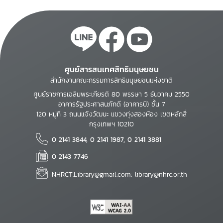
ศูนย์สารสนเทศสิทธิมนุษยชน
สำนักงานคณะกรรมการสิทธิมนุษยชนแห่งชาติ
ศูนย์ราชการเฉลิมพระเกียรติ 80 พรรษา 5 ธันวาคม 2550
อาคารรัฐประศาสนภักดี (อาคารบี) ชั้น 7
120 หมู่ที่ 3 ถนนแจ้งวัฒนะ แขวงทุ่งสองห้อง เขตหลักสี่
กรุงเทพฯ 10210
0 2141 3844, 0 2141 1987, 0 2141 3881
0 2143 7746
NHRCT.Library@gmail.com; library@nhrc.or.th