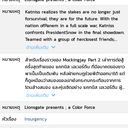
หมายเหตุ
Katniss realizes the stakes are no longer just
forsurvival; they are for the future. With the
nation ofPanem in a full scale war, Katniss
confronts PresidentSnow in the final showdown.
Teamed with a group of herclosest friends;
including Gale, Finnick and Peeta;Katniss goes
อ่านเพิ่มเติม
off on a mission with the unit from District13
หมายเหตุ
as they risk their lives to liberate the citizens
สำหรับเรื่องราวของ Mockingjay Part 2 เล่าการต่อสู้
ofPanem, and stage an assassination attempt
ครั้งสุดท้ายของ แคทนิส เอเวอร์ดีน ที่มีอนาคตของชาว
on PresidentSnow who has become
พาเน็มเป็นเดิมพัน หลังฝ่ายกบฎช่วยพีต้าออกมาได้ แต่
increasingly obsessed with destroyingher.
ก็ดูเหมือนว่าสมองของเขายังกระทบกระเทือนจากการ
โดนล้างสมอง และหุ่นเชิดอย่าง แคทนิส เอเวอร์ดีน ผู้
ซึ่งถูกยกย่องให้เป็นม็อกกิ้งเจย์ เป็นตัวแทนของความ
อ่านเพิ่มเติม
หวังในกอบกู้และยึดคืนซึ่งประชาธิปไตยของทุกพาเน็ม
หมายเหตุ
Lionsgate presents ; a Color Force
ก็เริ่มจะตระหนักมากขึ้นแล้วว่าเป็นหน้าที่ของตนที่จะต้อง
ยืนหยัดปลุกเร้าผู้คนในลุกขึ้นรวมใจเป็นหนึ่งเพื่อต่อสู้
หัวเรื่อง
Insurgency
แต่เมื่อถึงจุดๆ หนึ่ง เหตุการณ์ดูเหมือนจะพลิกผัน ม็