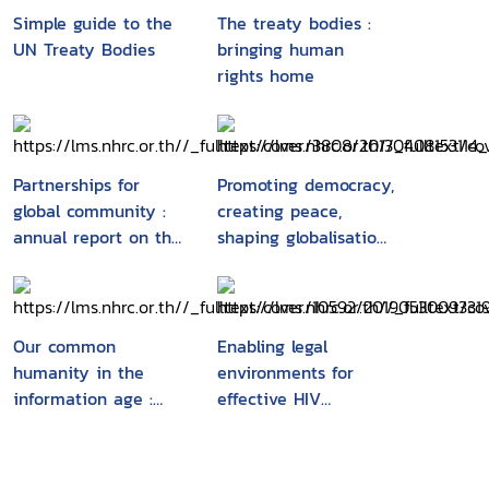
Simple guide to the
The treaty bodies :
UN Treaty Bodies
bringing human
rights home
Partnerships for
Promoting democracy,
global community :
creating peace,
annual report on the
shaping globalisation
work of the
: the international
organization 1998
cooperation of the
Friedrich-Ebert-
Stiftung
Our common
Enabling legal
humanity in the
environments for
information age :
effective HIV
principles and values
responses : a
for development
leadership challenge
for the