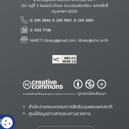
120 หมู่ที่ 3 ถนนแจ้งวัฒนะ แขวงทุ่งสองห้อง เขตหลักสี่
กรุงเทพฯ 10210
0 2141 3844, 0 2141 1987, 0 2141 3881
0 2143 7746
NHRCT.Library@gmail.com; library@nhrc.or.th
ดูรายละเอียดสัญญา
สงวนสิทธิ์ภายใต้สัญญาอนุญาต Creative Commons •
สำนักงานคณะกรรมการสิทธิมนุษยชนแห่งชาติ
ศูนย์ข้อมูลข่าวสารของทางราชการ
้