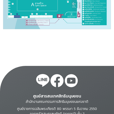
ศูนย์สารสนเทศสิทธิมนุษยชน
สำนักงานคณะกรรมการสิทธิมนุษยชนแห่งชาติ
ศูนย์ราชการเฉลิมพระเกียรติ 80 พรรษา 5 ธันวาคม 2550
อาคารรัฐประศาสนภักดี (อาคารบี) ชั้น 7