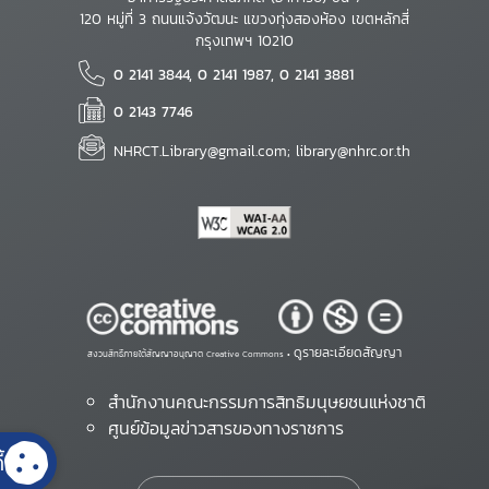
120 หมู่ที่ 3 ถนนแจ้งวัฒนะ แขวงทุ่งสองห้อง เขตหลักสี่
กรุงเทพฯ 10210
0 2141 3844, 0 2141 1987, 0 2141 3881
0 2143 7746
NHRCT.Library@gmail.com; library@nhrc.or.th
ดูรายละเอียดสัญญา
สงวนสิทธิ์ภายใต้สัญญาอนุญาต Creative Commons •
สำนักงานคณะกรรมการสิทธิมนุษยชนแห่งชาติ
ศูนย์ข้อมูลข่าวสารของทางราชการ
้