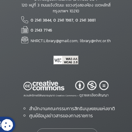
120 หมู่ที่ 3 ถนนแจ้งวัฒนะ แขวงทุ่งสองห้อง เขตหลักสี่
กรุงเทพฯ 10210
0 2141 3844, 0 2141 1987, 0 2141 3881
0 2143 7746
NHRCT.Library@gmail.com; library@nhrc.or.th
ดูรายละเอียดสัญญา
สงวนสิทธิ์ภายใต้สัญญาอนุญาต Creative Commons •
สำนักงานคณะกรรมการสิทธิมนุษยชนแห่งชาติ
ศูนย์ข้อมูลข่าวสารของทางราชการ
้