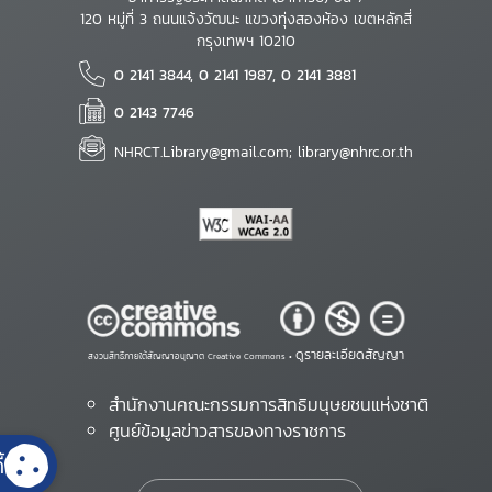
120 หมู่ที่ 3 ถนนแจ้งวัฒนะ แขวงทุ่งสองห้อง เขตหลักสี่
กรุงเทพฯ 10210
0 2141 3844, 0 2141 1987, 0 2141 3881
0 2143 7746
NHRCT.Library@gmail.com; library@nhrc.or.th
ดูรายละเอียดสัญญา
สงวนสิทธิ์ภายใต้สัญญาอนุญาต Creative Commons •
สำนักงานคณะกรรมการสิทธิมนุษยชนแห่งชาติ
ศูนย์ข้อมูลข่าวสารของทางราชการ
้