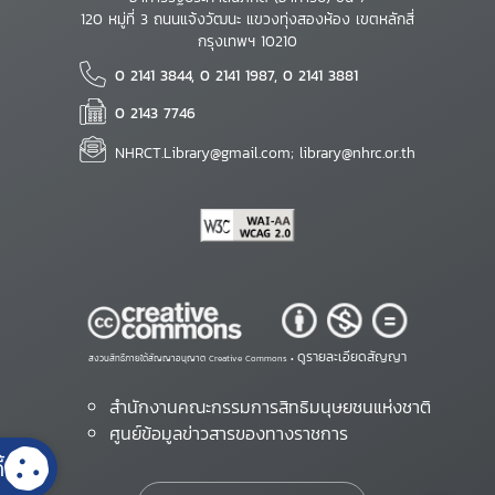
120 หมู่ที่ 3 ถนนแจ้งวัฒนะ แขวงทุ่งสองห้อง เขตหลักสี่
กรุงเทพฯ 10210
0 2141 3844, 0 2141 1987, 0 2141 3881
0 2143 7746
NHRCT.Library@gmail.com; library@nhrc.or.th
ดูรายละเอียดสัญญา
สงวนสิทธิ์ภายใต้สัญญาอนุญาต Creative Commons •
สำนักงานคณะกรรมการสิทธิมนุษยชนแห่งชาติ
ศูนย์ข้อมูลข่าวสารของทางราชการ
้