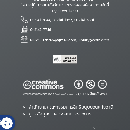
120 หมู่ที่ 3 ถนนแจ้งวัฒนะ แขวงทุ่งสองห้อง เขตหลักสี่
กรุงเทพฯ 10210
0 2141 3844, 0 2141 1987, 0 2141 3881
0 2143 7746
NHRCT.Library@gmail.com; library@nhrc.or.th
ดูรายละเอียดสัญญา
สงวนสิทธิ์ภายใต้สัญญาอนุญาต Creative Commons •
สำนักงานคณะกรรมการสิทธิมนุษยชนแห่งชาติ
ศูนย์ข้อมูลข่าวสารของทางราชการ
้