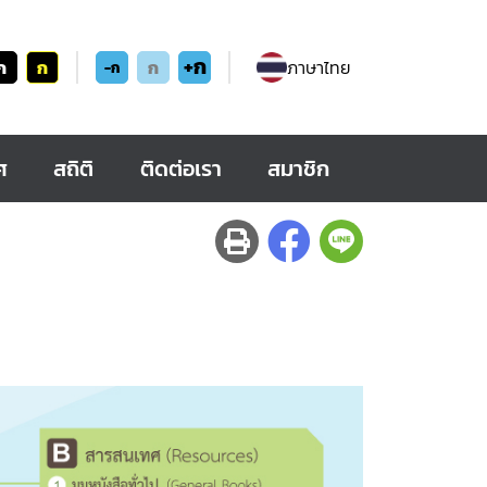
+ก
ก
ก
ก
ภาษาไทย
-ก
ศ
สถิติ
ติดต่อเรา
สมาชิก