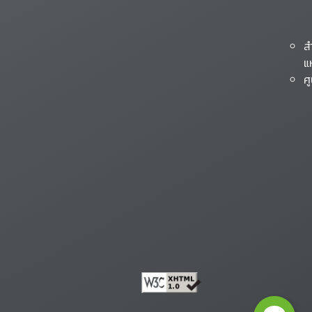
ส
แ
ศ