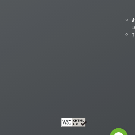
ส
แ
ศ