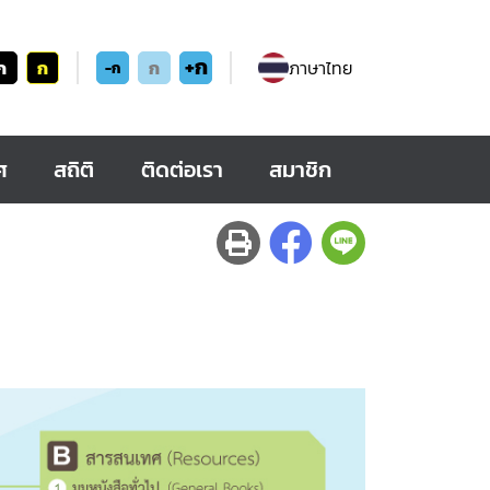
+ก
ก
ก
ก
ภาษาไทย
-ก
ศ
สถิติ
ติดต่อเรา
สมาชิก