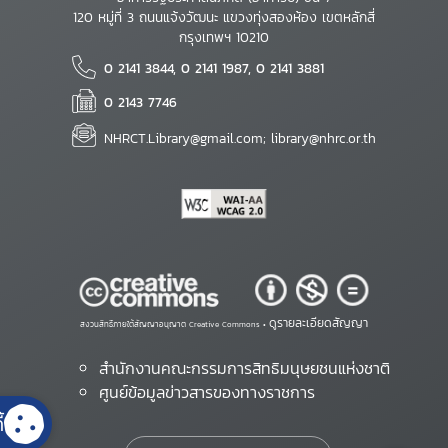
120 หมู่ที่ 3 ถนนแจ้งวัฒนะ แขวงทุ่งสองห้อง เขตหลักสี่
กรุงเทพฯ 10210
0 2141 3844, 0 2141 1987, 0 2141 3881
0 2143 7746
NHRCT.Library@gmail.com; library@nhrc.or.th
ดูรายละเอียดสัญญา
สงวนสิทธิ์ภายใต้สัญญาอนุญาต Creative Commons •
สำนักงานคณะกรรมการสิทธิมนุษยชนแห่งชาติ
ศูนย์ข้อมูลข่าวสารของทางราชการ
้