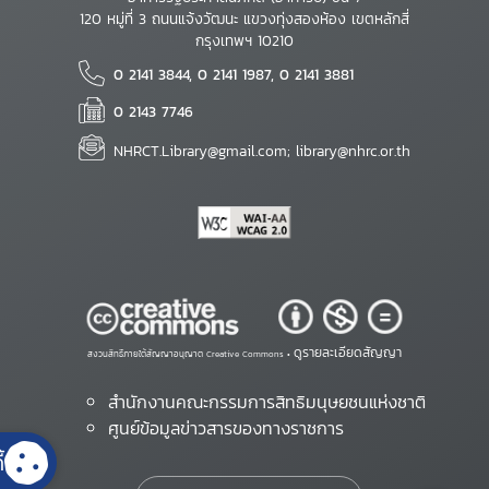
120 หมู่ที่ 3 ถนนแจ้งวัฒนะ แขวงทุ่งสองห้อง เขตหลักสี่
กรุงเทพฯ 10210
0 2141 3844, 0 2141 1987, 0 2141 3881
0 2143 7746
NHRCT.Library@gmail.com; library@nhrc.or.th
ดูรายละเอียดสัญญา
สงวนสิทธิ์ภายใต้สัญญาอนุญาต Creative Commons •
สำนักงานคณะกรรมการสิทธิมนุษยชนแห่งชาติ
ศูนย์ข้อมูลข่าวสารของทางราชการ
้