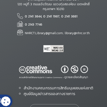
120 หมู่ที่ 3 ถนนแจ้งวัฒนะ แขวงทุ่งสองห้อง เขตหลักสี่
กรุงเทพฯ 10210
0 2141 3844, 0 2141 1987, 0 2141 3881
0 2143 7746
NHRCT.Library@gmail.com; library@nhrc.or.th
ดูรายละเอียดสัญญา
สงวนสิทธิ์ภายใต้สัญญาอนุญาต Creative Commons •
สำนักงานคณะกรรมการสิทธิมนุษยชนแห่งชาติ
ศูนย์ข้อมูลข่าวสารของทางราชการ
้