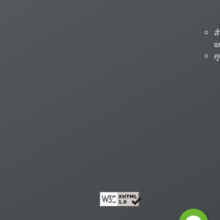
ส
แ
ศ