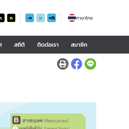
+ก
ก
ก
ก
ภาษาไทย
-ก
ศ
สถิติ
ติดต่อเรา
สมาชิก