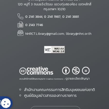
120 หมู่ที่ 3 ถนนแจ้งวัฒนะ แขวงทุ่งสองห้อง เขตหลักสี่
กรุงเทพฯ 10210
0 2141 3844, 0 2141 1987, 0 2141 3881
0 2143 7746
NHRCT.Library@gmail.com; library@nhrc.or.th
ดูรายละเอียดสัญญา
สงวนสิทธิ์ภายใต้สัญญาอนุญาต Creative Commons •
สำนักงานคณะกรรมการสิทธิมนุษยชนแห่งชาติ
ศูนย์ข้อมูลข่าวสารของทางราชการ
้