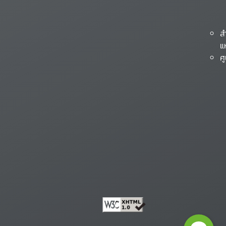
ส
แ
ศ