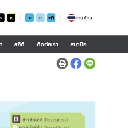
+ก
ก
ก
ก
ภาษาไทย
-ก
ศ
สถิติ
ติดต่อเรา
สมาชิก