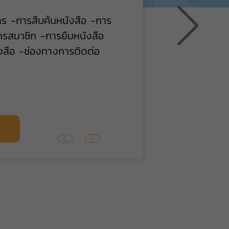
าร -การสืบค้นหนังสือ -การ
รสมาชิก -การยืมหนังสือ
งสือ -ช่องทางการติดต่อ