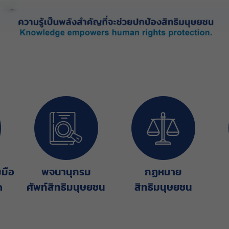
มมือ
พจนานุกรม
กฏหมาย
ด
ศัพท์สิทธิมนุษยชน
สิทธิมนุษยชน