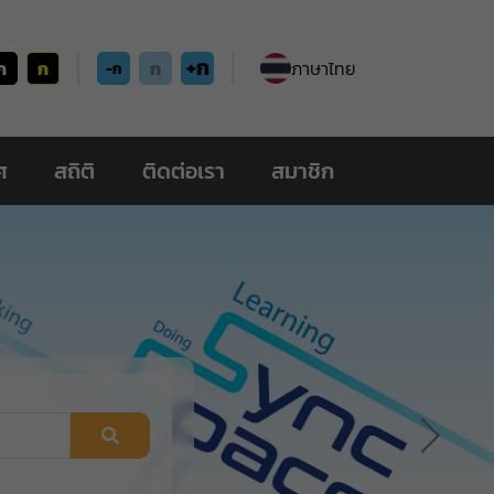
+ก
ก
ก
ก
ภาษาไทย
-ก
ศ
สถิติ
ติดต่อเรา
สมาชิก