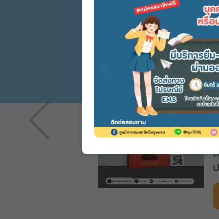
รีวิว
เ
ส
ป