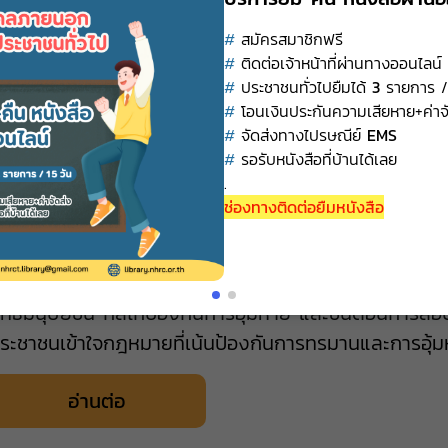
#
สมัครสมาชิกฟรี
#
ติดต่อเจ้าหน้าที่ผ่านทางออนไลน
#
ประชาชนทั่วไปยืมได้
3
รายการ 
#
โอนเงินประกันความเสียหาย+ค่าจ
#
จัดส่งทางไปรษณีย์
EMS
#
รอรับหนังสือที่บ้านได้เลย
คำอธิบายพระราชบัญญัติป้องกันและปร
.
ช่องทางติดต่อยืมหนังสือ
การกระทำให้บุคคลสูญหาย พ.ศ. 2565
Line
:
@ryv7616j
Facebook
:
ศูนย์สารสนเทศสิทธิม
23 ก.พ. 2569
ป็นคู่มือวิเคราะห์กฎหมายใหม่ที่ละเอียด ครอบคลุมวิวัฒ
ิทธิมนุษยชน กลไกป้องกันการอุ้มหาย และขั้นตอนการสอบสว
ระชาชนเข้าใจกฎหมายที่เน้นป้องกันการทรมานและการอุ้มหา
อ่านต่อ