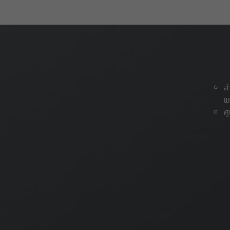
ส
แ
ศ