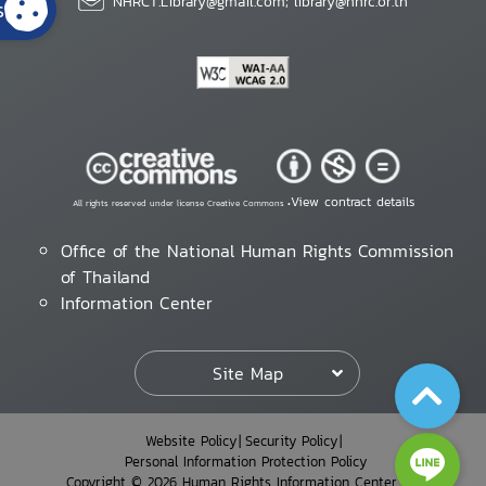
NHRCT.Library@gmail.com; library@nhrc.or.th
s
View contract details
All rights reserved under license Creative Commons •
Office of the National Human Rights Commission
of Thailand
Information Center
Site Map
Website Policy
Security Policy
Personal Information Protection Policy
Copyright © 2026 Human Rights Information Center. All