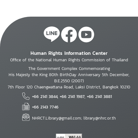
Human Rights Information Center
Office of the National Human Rights Commission of Thailand
The Government Complex Commemorating
His Majesty the King 80th BirthDay Anniversary 5th December,
B.E.2550 (2007)
7th Floor 120 Chaengwattana Road, Laksi District, Bangkok 10210
+66 2141 3844, +66 2141 1987, +66 2141 3881
+66 2143 7746
NHRCT.Library@gmail.com; library@nhrc.or.th