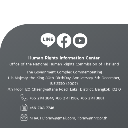
Human Rights Information Center
Office of the National Human Rights Commission of Thailand
The Government Complex Commemorating
His Majesty the King 80th BirthDay Anniversary 5th December,
B.E.2550 (2007)
7th Floor 120 Chaengwattana Road, Laksi District, Bangkok 10210
+66 2141 3844, +66 2141 1987, +66 2141 3881
+66 2143 7746
NHRCT.Library@gmail.com; library@nhrc.or.th