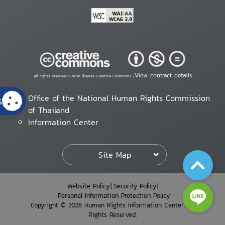
View contract details
All rights reserved under license Creative Commons •
Office of the National Human Rights Commission
s
of Thailand
Information Center
Site Map
Website Policy
Security Policy
Personal Information Protection Policy
Copyright © 2026 Human Rights Information Center. All
Rights Reserved.