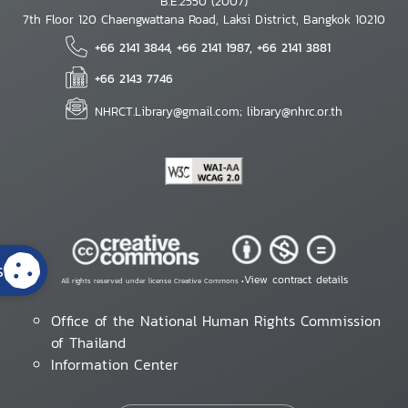
B.E.2550 (2007)
7th Floor 120 Chaengwattana Road, Laksi District, Bangkok 10210
+66 2141 3844, +66 2141 1987, +66 2141 3881
+66 2143 7746
NHRCT.Library@gmail.com; library@nhrc.or.th
s
View contract details
All rights reserved under license Creative Commons •
Office of the National Human Rights Commission
of Thailand
Information Center