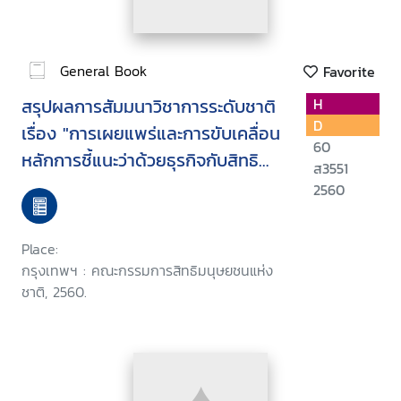
General Book
Favorite
สรุปผลการสัมมนาวิชาการระดับชาติ
H
D
เรื่อง "การเผยแพร่และการขับเคลื่อน
60
หลักการชี้แนะว่าด้วยธุรกิจกับสิทธิ
ส3551
มนุษยชนของสหประชาชาติใน
2560
ประเทศไทย" วันพุธที่ 31 พฤษภาคม
2560 ณ ศูนย์ประชุมสหประชาชาติ
Place:
ถนนราชดำเนินนอก
กรุงเทพฯ : คณะกรรมการสิทธิมนุษยชนแห่ง
กรุงเทพมหานคร
ชาติ, 2560.