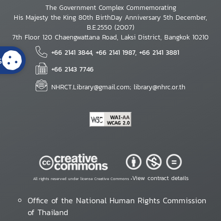
The Government Complex Commemorating
His Majesty the King 80th BirthDay Anniversary 5th December,
B.E.2550 (2007)
7th Floor 120 Chaengwattana Road, Laksi District, Bangkok 10210
+66 2141 3844, +66 2141 1987, +66 2141 3881
s
+66 2143 7746
NHRCT.Library@gmail.com; library@nhrc.or.th
View contract details
All rights reserved under license Creative Commons •
Office of the National Human Rights Commission
of Thailand