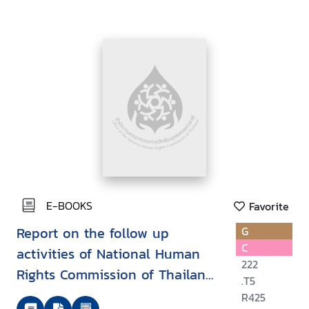
E-BOOKS
Favorite
Report on the follow up
G
C
activities of National Human
222
Rights Commission of Thailand
.T5
on the APF-Brookings/Bern
R425