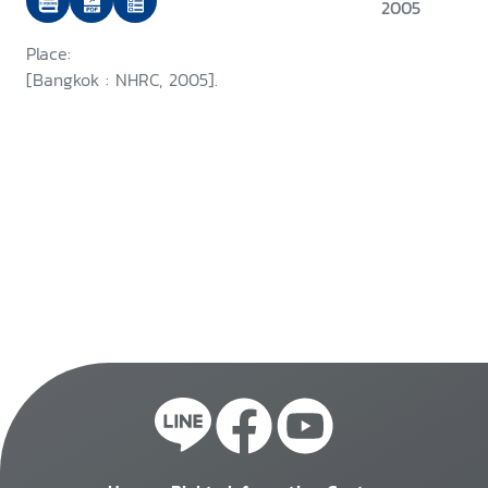
project on internally displaced
2005
persons
Place:
[Bangkok : NHRC, 2005].