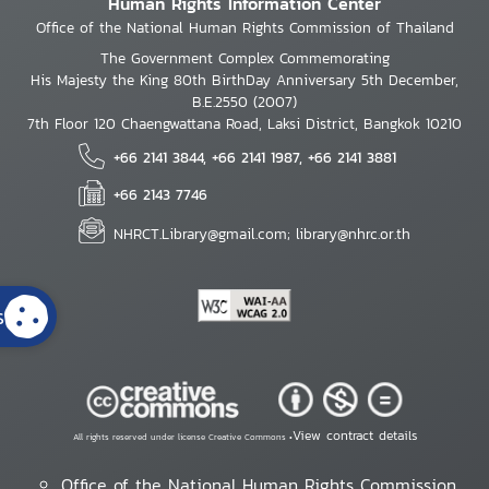
Human Rights Information Center
Office of the National Human Rights Commission of Thailand
The Government Complex Commemorating
His Majesty the King 80th BirthDay Anniversary 5th December,
B.E.2550 (2007)
7th Floor 120 Chaengwattana Road, Laksi District, Bangkok 10210
+66 2141 3844, +66 2141 1987, +66 2141 3881
+66 2143 7746
NHRCT.Library@gmail.com; library@nhrc.or.th
s
View contract details
All rights reserved under license Creative Commons •
Office of the National Human Rights Commission