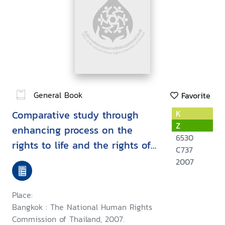
General Book
Favorite
Comparative study through
K
Z
enhancing process on the
6530
rights to life and the rights of
C737
self-determination for the
2007
internally displaced persons
among the risky areas under
Place:
the Thai government policy :
Bangkok : The National Human Rights
November 2005 - April 2007
Commission of Thailand, 2007.