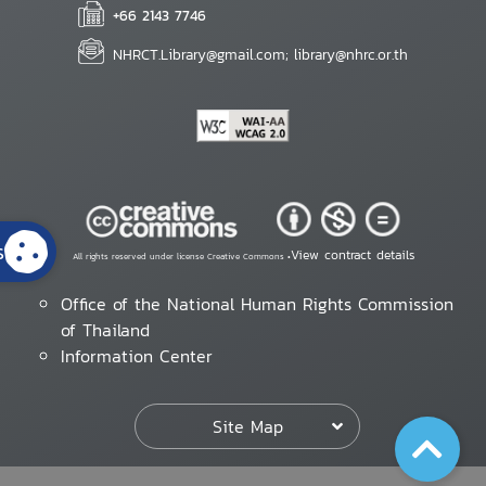
+66 2143 7746
NHRCT.Library@gmail.com; library@nhrc.or.th
s
View contract details
All rights reserved under license Creative Commons •
Office of the National Human Rights Commission
of Thailand
Information Center
Site Map