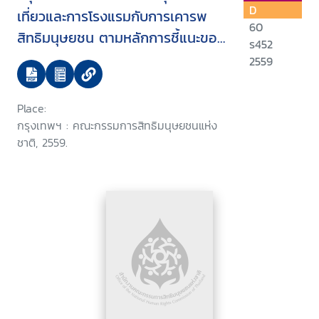
D
เที่ยวและการโรงแรมกับการเคารพ
60
สิทธิมนุษยชน ตามหลักการชี้แนะของ
ร452
สหประชาชาติ ตามกรอบงานของ
2559
องค์การสหประชาชาติ ในการ
คุ้มครอง เคารพ และเยียวยา : วันที่
Place:
17 มิถุนายน 2559 ณ โรงแรมกะตะบีช
กรุงเทพฯ : คณะกรรมการสิทธิมนุษยชนแห่ง
รีสอร์ทแอนด์ สปา จังหวัดภูเก็ต
ชาติ, 2559.