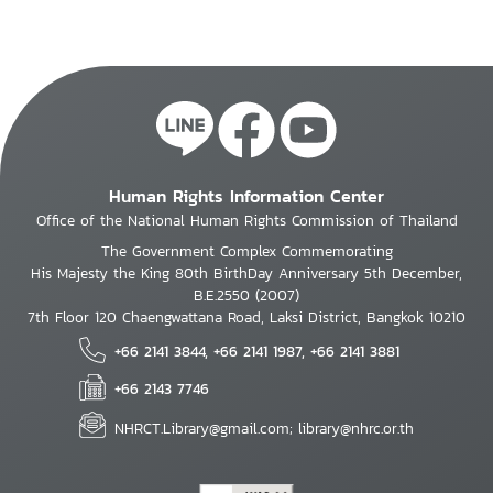
Human Rights Information Center
Office of the National Human Rights Commission of Thailand
The Government Complex Commemorating
His Majesty the King 80th BirthDay Anniversary 5th December,
B.E.2550 (2007)
7th Floor 120 Chaengwattana Road, Laksi District, Bangkok 10210
+66 2141 3844, +66 2141 1987, +66 2141 3881
+66 2143 7746
NHRCT.Library@gmail.com; library@nhrc.or.th