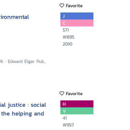
Favorite
ironmental
J
C
571
W895
2010
 : Edward Elgar Pub.,
Favorite
l justice : social
H
V
r the helping and
41
W957