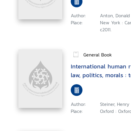
Author:
Anton, Donald 
Place:
New York : Ca
c2011.
General Book
International human ri
law, politics, morals :
Author:
Steiner, Henry 
Place:
Oxford : Oxfor