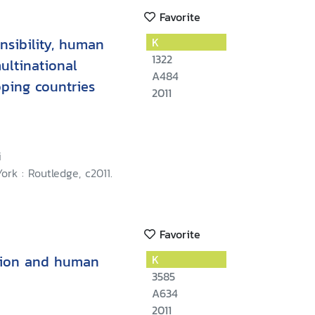
Favorite
nsibility, human
K
1322
multinational
A484
oping countries
2011
i
rk : Routledge, c2011.
Favorite
tion and human
K
3585
A634
2011