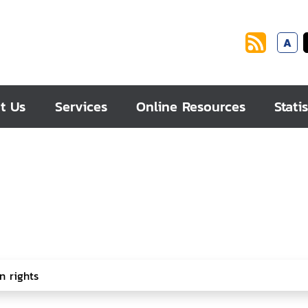
A
t Us
Services
Online Resources
Statis