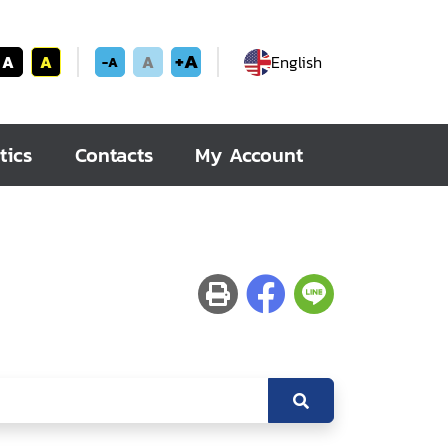
+A
A
A
A
English
-A
tics
Contacts
My Account