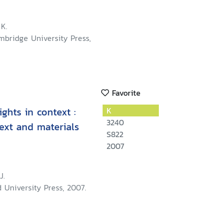
K.
mbridge University Press,
Favorite
ghts in context :
K
3240
 text and materials
S822
2007
J.
d University Press, 2007.