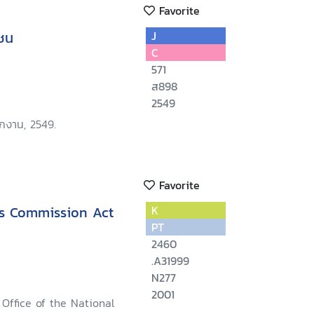
Favorite
ยชน
J
C
571
ส898
2549
ักงาน, 2549.
Favorite
s Commission Act
K
PT
2460
.A31999
N277
2001
Office of the National