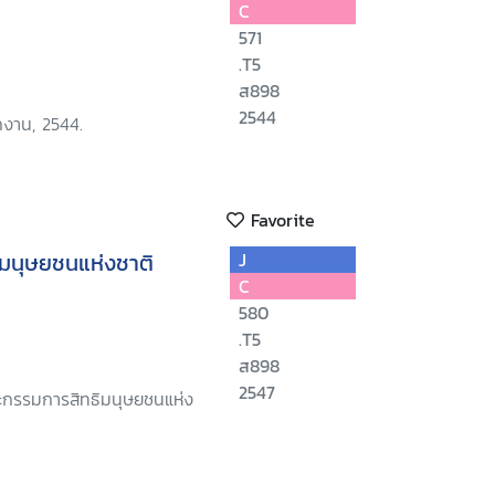
C
571
.T5
ส898
2544
งาน, 2544.
Favorite
มนุษยชนแห่งชาติ
J
C
580
.T5
ส898
2547
ะกรรมการสิทธิมนุษยชนแห่ง