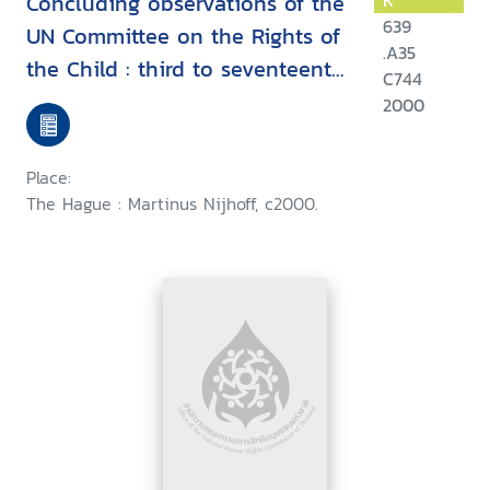
Concluding observations of the
K
639
UN Committee on the Rights of
.A35
the Child : third to seventeenth
C744
session (1993-1998)
2000
Place:
The Hague : Martinus Nijhoff, c2000.