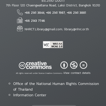
B.E.2550 (2007)
7th Floor 120 Chaengwattana Road, Laksi District, Bangkok 10210
+66 2141 3844, +66 2141 1987, +66 2141 3881
+66 2143 7746
NHRCT.Library@gmail.com; library@nhrc.or.th
View contract details
All rights reserved under license Creative Commons •
Office of the National Human Rights Commission
of Thailand
Information Center