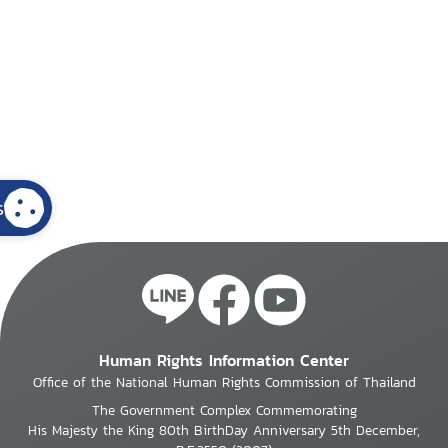
s
Human Rights Information Center
Office of the National Human Rights Commission of Thailand
The Government Complex Commemorating
His Majesty the King 80th BirthDay Anniversary 5th December,