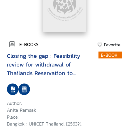
E-BOOKS
Favorite
Closing the gap : Feasibility
E-BOOK
review for withdrawal of
Thailands Reservation to
Article 22 of the Convention on
the Rights of the Child in
relation to refugee and asylum-
Author:
seeking children
Anita Ramsak
Place:
Bangkok : UNICEF Thailand, [2563?].