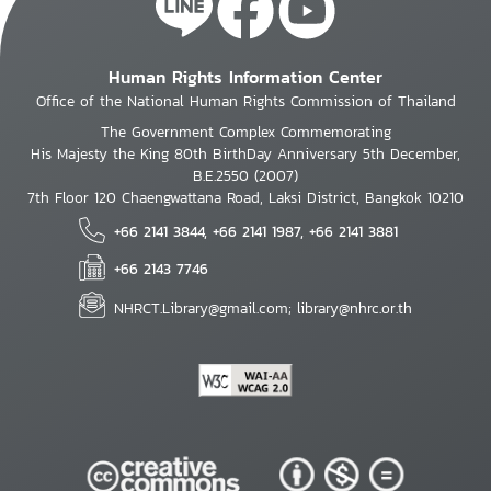
Human Rights Information Center
Office of the National Human Rights Commission of Thailand
The Government Complex Commemorating
His Majesty the King 80th BirthDay Anniversary 5th December,
B.E.2550 (2007)
7th Floor 120 Chaengwattana Road, Laksi District, Bangkok 10210
+66 2141 3844, +66 2141 1987, +66 2141 3881
+66 2143 7746
NHRCT.Library@gmail.com; library@nhrc.or.th