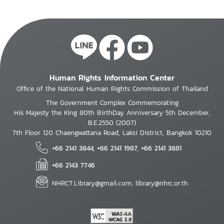
Human Rights Information Center
Office of the National Human Rights Commission of Thailand
The Government Complex Commemorating
His Majesty the King 80th BirthDay Anniversary 5th December,
B.E.2550 (2007)
7th Floor 120 Chaengwattana Road, Laksi District, Bangkok 10210
+66 2141 3844, +66 2141 1987, +66 2141 3881
+66 2143 7746
NHRCT.Library@gmail.com; library@nhrc.or.th