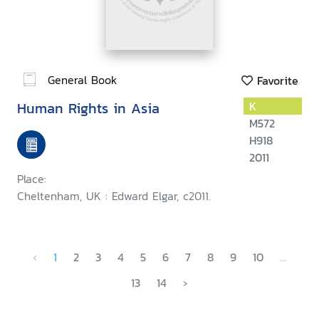
General Book
Favorite
Human Rights in Asia
K
M572
H918
2011
Place:
Cheltenham, UK : Edward Elgar, c2011.
‹
1
2
3
4
5
6
7
8
9
10
...
13
14
›