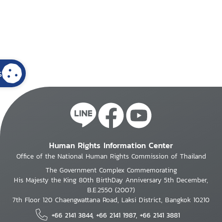
s
Human Rights Information Center
Office of the National Human Rights Commission of Thailand
The Government Complex Commemorating
His Majesty the King 80th BirthDay Anniversary 5th December,
B.E.2550 (2007)
7th Floor 120 Chaengwattana Road, Laksi District, Bangkok 10210
+66 2141 3844, +66 2141 1987, +66 2141 3881