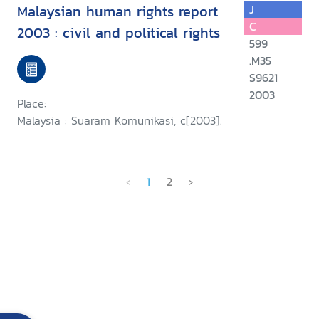
Malaysian human rights report
J
C
2003 : civil and political rights
599
.M35
S9621
2003
Place:
Malaysia : Suaram Komunikasi, c[2003].
‹
1
2
›