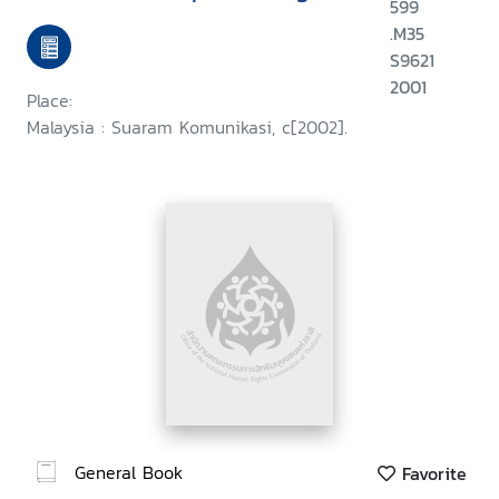
599
.M35
S9621
2001
Place:
Malaysia : Suaram Komunikasi, c[2002].
General Book
Favorite