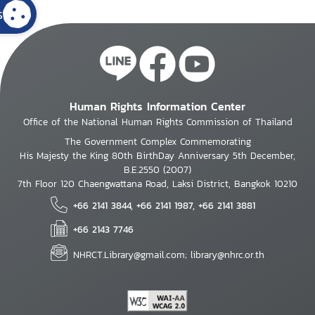
s
Human Rights Information Center
Office of the National Human Rights Commission of Thailand
The Government Complex Commemorating
His Majesty the King 80th BirthDay Anniversary 5th December,
B.E.2550 (2007)
7th Floor 120 Chaengwattana Road, Laksi District, Bangkok 10210
+66 2141 3844, +66 2141 1987, +66 2141 3881
+66 2143 7746
NHRCT.Library@gmail.com; library@nhrc.or.th