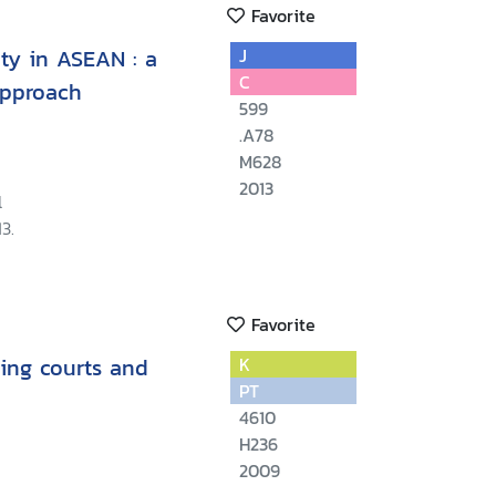
Favorite
ity in ASEAN : a
J
C
approach
599
.A78
M628
2013
l
3.
Favorite
ing courts and
K
PT
4610
H236
2009