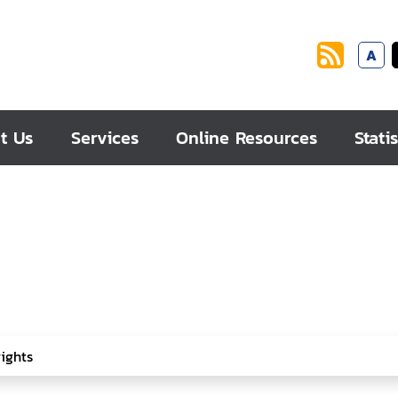
A
t Us
Services
Online Resources
Statis