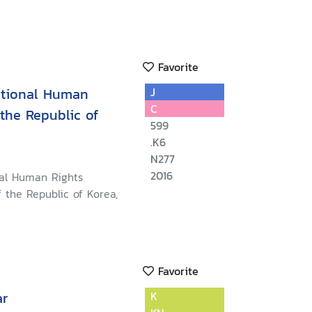
Favorite
ational Human
J
C
the Republic of
599
.K6
N277
2016
nal Human Rights
 the Republic of Korea,
Favorite
ar
K