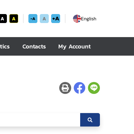
+A
A
A
A
English
-A
tics
Contacts
My Account