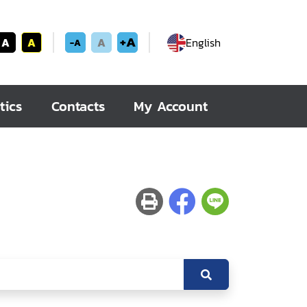
+A
A
A
A
English
-A
tics
Contacts
My Account