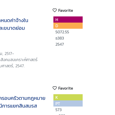
Favorite
กำหนดค่าจ้างใน
H
D
ละขนาดย่อม
5072.55
ธ383
2547
ม, 2517-
สังคมสงเคราะห์ศาสตร์
มศาสตร์, 2547.
Favorite
นครอบครัวตามกฎหมาย
K
PT
ณีการแยกสินสมรส
573