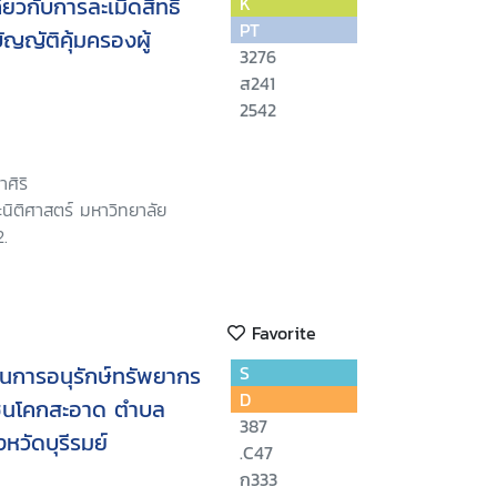
่ยวกับการละเมิดสิทธิ
K
PT
ญญัติคุ้มครองผู้
3276
ส241
2542
ศิริ
นิติศาสตร์ มหาวิทยาลัย
.
Favorite
นการอนุรักษ์ทรัพยากร
S
D
ุมชนโคกสะอาด ตำบล
387
หวัดบุรีรมย์
.C47
ก333