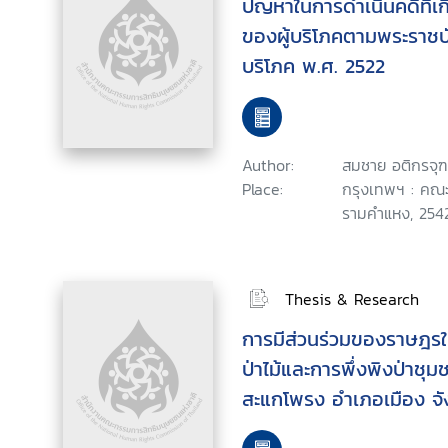
ปัญหาในการดำเนินคดีที่เกี
ของผู้บริโภคตามพระราชบั
บริโภค พ.ศ. 2522
Author:
สมชาย อติกรจุฑา
Place:
กรุงเทพฯ : คณะ
รามคำแหง, 2542
Thesis & Research
การมีส่วนร่วมของราษฎรใ
ป่าไม้และการพึ่งพิงป่าช
สะแกโพรง อำเภอเมือง จัง