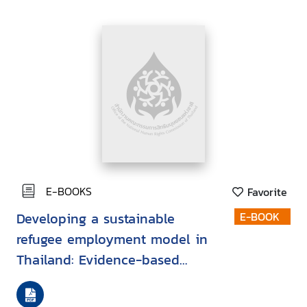
E-BOOKS
Favorite
Developing a sustainable
E-BOOK
refugee employment model in
Thailand: Evidence-based
policy pathways for camp-
based refugees’ transition to