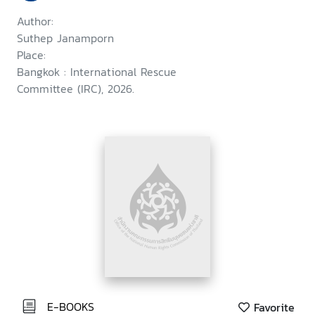
self-reliance
Author:
Suthep Janamporn
Place:
Bangkok : International Rescue
Committee (IRC), 2026.
E-BOOKS
Favorite