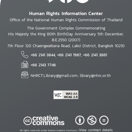
Human Rights Information Center
Office of the National Human Rights Commission of Thailand
The Government Complex Commemorating
His Majesty the King 80th BirthDay Anniversary 5th December,
B.E.2550 (2007)
7th Floor 120 Chaengwattana Road, Laksi District, Bangkok 10210
+66 2141 3844, +66 2141 1987, +66 2141 3881
+66 2143 7746
NHRCT.Library@gmail.com; library@nhrc.or.th
View contract details
All rights reserved under license Creative Commons •