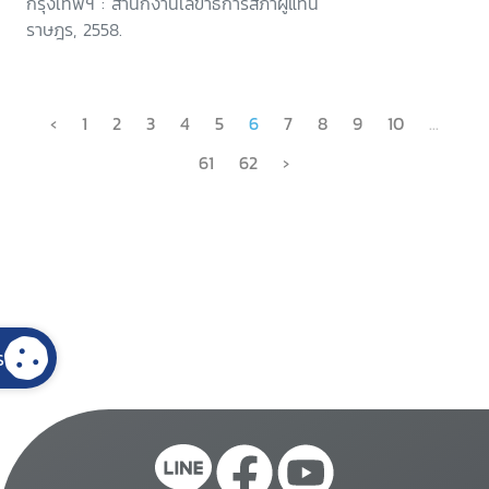
กรุงเทพฯ : สำนักงานเลขาธิการสภาผู้แทน
ราษฎร, 2558.
‹
1
2
3
4
5
6
7
8
9
10
...
61
62
›
s