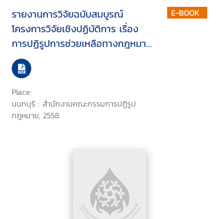
รายงานการวิจัยฉบับสมบูรณ์
E-BOOK
โครงการวิจัยเชิงปฏิบัติการ เรื่อง
การปฏิรูปการช่วยเหลือทางกฎหมาย
ภาคตะวันออกเฉียงเหนือ : กรณี
ศึกษาตำบลหนองกินเพล อำเภอวา
รินซำราบ จังหวัดอุบลราชธานี
Place:
นนทบุรี : สำนักงานคณะกรรมการปฏิรูป
กฎหมาย, 2558.