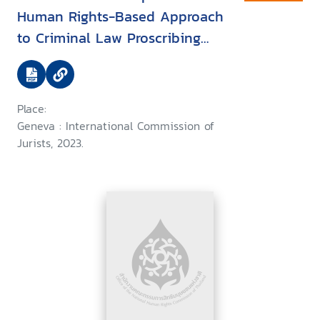
Human Rights-Based Approach
to Criminal Law Proscribing
Conduct Associated with Sex,
Reproduction, Drug Use, HIV,
Homelessness and Poverty
Place:
Geneva : International Commission of
Jurists, 2023.