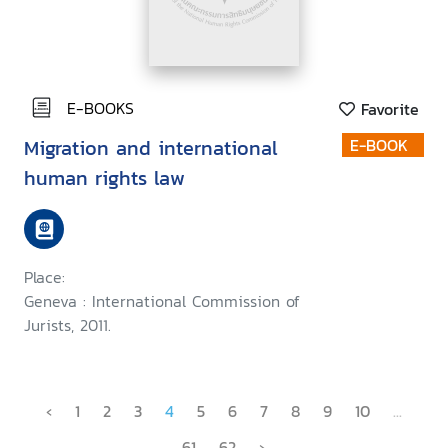
E-BOOKS
Favorite
Migration and international
E-BOOK
human rights law
Place:
Geneva : International Commission of
Jurists, 2011.
‹
1
2
3
4
5
6
7
8
9
10
...
61
62
›