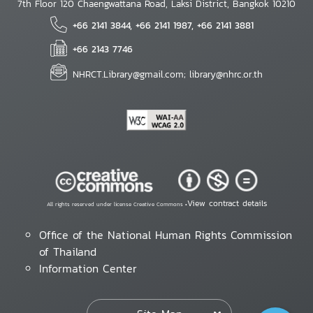
7th Floor 120 Chaengwattana Road, Laksi District, Bangkok 10210
+66 2141 3844, +66 2141 1987, +66 2141 3881
+66 2143 7746
NHRCT.Library@gmail.com; library@nhrc.or.th
View contract details
All rights reserved under license Creative Commons •
Office of the National Human Rights Commission
of Thailand
Information Center