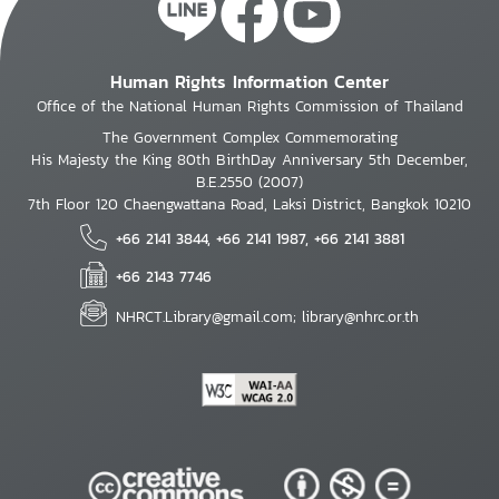
Human Rights Information Center
Office of the National Human Rights Commission of Thailand
The Government Complex Commemorating
His Majesty the King 80th BirthDay Anniversary 5th December,
B.E.2550 (2007)
7th Floor 120 Chaengwattana Road, Laksi District, Bangkok 10210
+66 2141 3844, +66 2141 1987, +66 2141 3881
+66 2143 7746
NHRCT.Library@gmail.com; library@nhrc.or.th