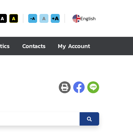
+A
A
A
A
English
-A
tics
Contacts
My Account