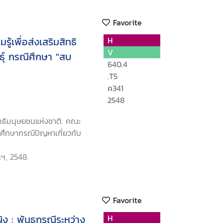
Favorite
้เพื่อส่งเสริมสิทธิ
H
V
ุ์ กรณีศึกษา "สบ
640.4
.T5
ค341
2548
ธิมนุษยชนแห่งชาติ. คณะ
อศึกษากรณีปัญหาเกี่ยวกับ
ฯ, 2548.
Favorite
ิง : พันธกรณีระหว่าง
H