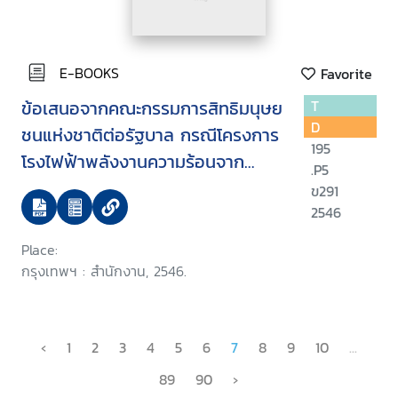
E-BOOKS
Favorite
ข้อเสนอจากคณะกรรมการสิทธิมนุษย
T
D
ชนแห่งชาติต่อรัฐบาล กรณีโครงการ
195
โรงไฟฟ้าพลังงานความร้อนจาก
.P5
ถ่านหิน หินกรูด-บ่อนอก และ
ข291
โครงการท่อส่งก๊าซและโรงแยกก๊าซ
2546
ธรรมชาติ ไทย-มาเลเซีย
Place:
กรุงเทพฯ : สำนักงาน, 2546.
‹
1
2
3
4
5
6
7
8
9
10
...
89
90
›