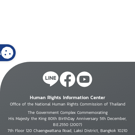
s
Human Rights Information Center
Office of the National Human Rights Commission of Thailand
The Government Complex Commemorating
His Majesty the King 80th BirthDay Anniversary 5th December,
B.E.2550 (2007)
7th Floor 120 Chaengwattana Road, Laksi District, Bangkok 10210