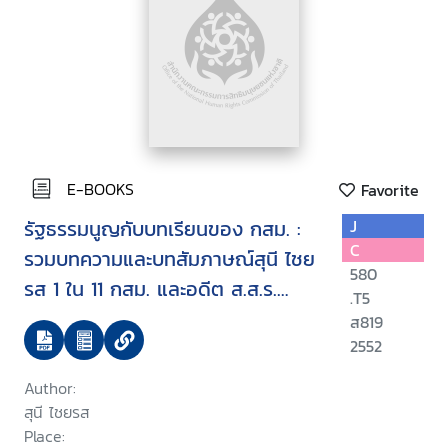
E-BOOKS
Favorite
รัฐธรรมนูญกับบทเรียนของ กสม. :
J
C
รวมบทความและบทสัมภาษณ์สุนี ไชย
580
รส 1 ใน 11 กสม. และอดีต ส.ส.ร.
.T5
2540
ส819
2552
Author:
สุนี ไชยรส
Place: