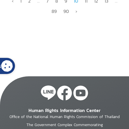
‹
1
2
...
7
8
9
10
11
12
13
...
89
90
›
s
Human Rights Information Center
Office of the National Human Rights Commission of Thailand
The Government Complex Commemorating