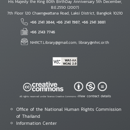
His Majesty the King 80th BirthDay Anniversary 5th December,
B.E.2550 (2007)
7th Floor 120 Chaengwattana Road, Laksi District, Bangkok 10210
+66 2141 3844, +66 2141 1987, +66 2141 3881
+66 2143 7746
NHRCT.Library@gmail.com; library@nhrc.or.th
View contract details
All rights reserved under license Creative Commons •
Office of the National Human Rights Commission
of Thailand
Information Center